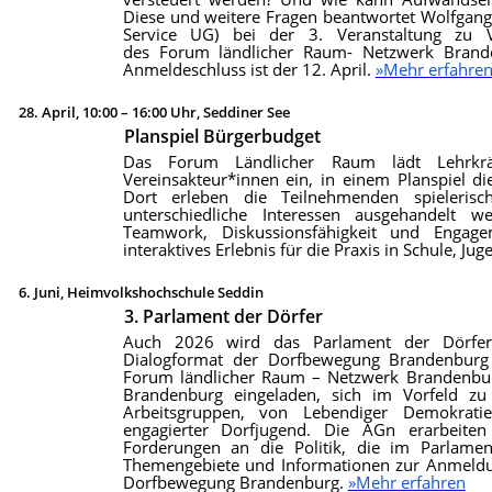
Diese und weitere Fragen beantwortet Wolfgang
Service UG) bei der 3. Veranstaltung zu Ve
des Forum ländlicher Raum- Netzwerk Branden
Anmeldeschluss ist der 12. April.
»Mehr erfahre
28. April, 10:00 – 16:00 Uhr, Seddiner See
Planspiel Bürgerbudget
Das Forum Ländlicher Raum lädt Lehrkräf
Vereinsakteur*innen ein, in einem Planspiel die
Dort erleben die Teilnehmenden spielerisch
unterschiedliche Interessen ausgehandelt 
Teamwork, Diskussionsfähigkeit und Engag
interaktives Erlebnis für die Praxis in Schule, Ju
6. Juni, Heimvolkshochschule Seddin
3. Parlament der Dörfer
Auch 2026 wird das Parlament der Dörfer
Dialogformat der Dorfbewegung Brandenburg
Forum ländlicher Raum – Netzwerk Brandenburg
Brandenburg eingeladen, sich im Vorfeld zu
Arbeitsgruppen, von Lebendiger Demokrat
engagierter Dorfjugend. Die AGn erarbeite
Forderungen an die Politik, die im Parlamen
Themengebiete und Informationen zur Anmeldung
Dorfbewegung Brandenburg.
»Mehr erfahren