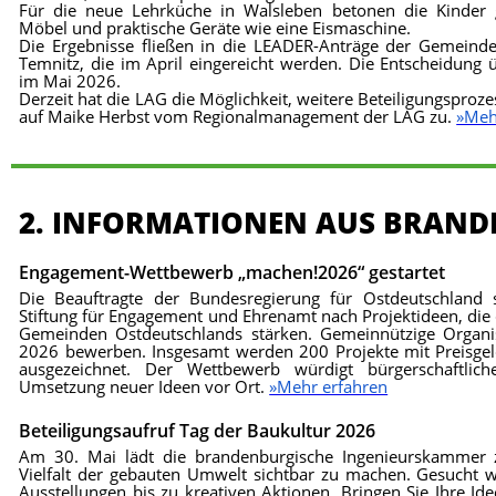
Für die neue Lehrküche in Walsleben betonen die Kinder g
Möbel und praktische Geräte wie eine Eismaschine.
Die Ergebnisse fließen in die LEADER-Anträge der Gemein
Temnitz, die im April eingereicht werden. Die Entscheidung ü
im Mai 2026.
Derzeit hat die LAG die Möglichkeit, weitere Beteiligungspro
auf Maike Herbst vom Regionalmanagement der LAG zu.
»Meh
2. INFORMATIONEN AUS BRAN
Engagement-Wettbewerb „machen!2026“ gestartet
Die Beauftragte der Bundesregierung für Ostdeutschland
Stiftung für Engagement und Ehrenamt nach Projektideen, die 
Gemeinden Ostdeutschlands stärken. Gemeinnützige Organi
2026 bewerben. Insgesamt werden 200 Projekte mit Preisge
ausgezeichnet. Der Wettbewerb würdigt bürgerschaftlic
Umsetzung neuer Ideen vor Ort.
»Mehr erfahren
Beteiligungsaufruf Tag der Baukultur 2026
Am 30. Mai lädt die brandenburgische Ingenieurskammer 
Vielfalt der gebauten Umwelt sichtbar zu machen. Gesucht 
Ausstellungen bis zu kreativen Aktionen. Bringen Sie Ihre Id