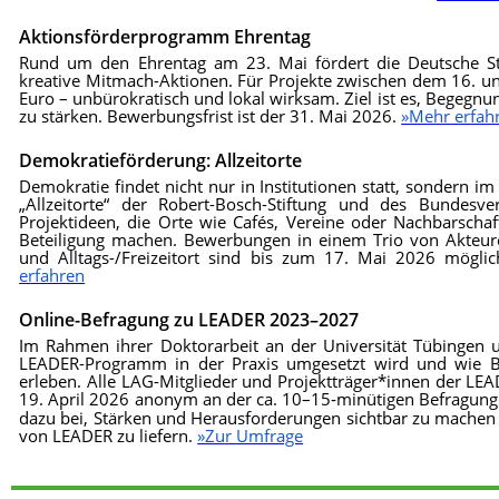
Aktionsförderprogramm Ehrentag
Rund um den Ehrentag am 23. Mai fördert die Deutsche S
kreative Mitmach-Aktionen. Für Projekte zwischen dem 16. un
Euro – unbürokratisch und lokal wirksam. Ziel ist es, Begegn
zu stärken. Bewerbungsfrist ist der 31. Mai 2026.
»Mehr erfah
Demokratieförderung: Allzeitorte
Demokratie findet nicht nur in Institutionen statt, sondern i
„Allzeitorte“ der Robert-Bosch-Stiftung und des Bundesv
Projektideen, die Orte wie Cafés, Vereine oder Nachbarscha
Beteiligung machen. Bewerbungen in einem Trio von Akteuren
und Alltags-/Freizeitort sind bis zum 17. Mai 2026 mögli
erfahren
Online-Befragung zu LEADER 2023–2027
Im Rahmen ihrer Doktorarbeit an der Universität Tübingen 
LEADER-Programm in der Praxis umgesetzt wird und wie Be
erleben. Alle LAG-Mitglieder und Projektträger*innen der LE
19. April 2026 anonym an der ca. 10–15
minütigen Befragung 
-
dazu bei, Stärken und Herausforderungen sichtbar zu machen 
von LEADER zu liefern.
»Zur Umfrage