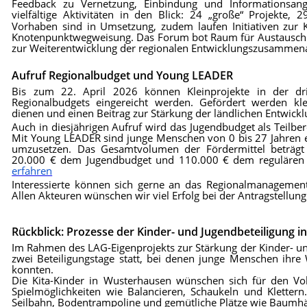
Feedback zu Vernetzung, Einbindung und Informationsa
vielfältige Aktivitäten in den Blick: 24 „große“ Projekte,
Vorhaben sind in Umsetzung, zudem laufen Initiativen zur 
Knotenpunktwegweisung. Das Forum bot Raum für Austausch u
zur Weiterentwicklung der regionalen Entwicklungszusammen
Aufruf Regionalbudget und Young LEADER
Bis zum 22. April 2026 können Kleinprojekte in der d
Regionalbudgets eingereicht werden. Gefördert werden k
dienen und einen Beitrag zur Stärkung der ländlichen Entwickl
Auch in diesjährigen Aufruf wird das Jugendbudget als Teilbe
Mit Young LEADER sind junge Menschen von 0 bis 27 Jahren ex
umzusetzen. Das Gesamtvolumen der Fördermittel beträgt
20.000 € dem Jugendbudget und 110.000 € dem regulären 
erfahren
Interessierte können sich gerne an das Regionalmanagemen
Allen Akteuren wünschen wir viel Erfolg bei der Antragstellung
Rückblick: Prozesse der Kinder- und Jugendbeteiligung i
Im Rahmen des LAG-Eigenprojekts zur Stärkung der Kinder- un
zwei Beteiligungstage statt, bei denen junge Menschen ih
konnten.
Die Kita-Kinder in Wusterhausen wünschen sich für den Vol
Spielmöglichkeiten wie Balancieren, Schaukeln und Klette
Seilbahn, Bodentrampoline und gemütliche Plätze wie Baumh